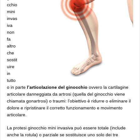
cchio
mini
invas
iva
non
fa
altro
che
sostit
uire
in
tutto
o in parte
l’articolazione del ginocchio
ovvero la cartilagine
articolare danneggiata da artrosi (quella del ginocchio viene
chiamata gonartrosi) o traumi: l’obiettivo è ridurre o eliminare il
dolore e ripristinare il corretto funzionamento e movimento
articolare.
La protesi ginocchio mini invasiva può essere totale (include
anche la rotula) o parziale se sostituisce uno solo dei tre