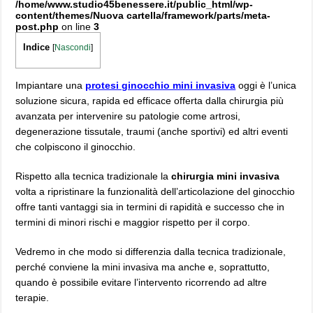
/home/www.studio45benessere.it/public_html/wp-
content/themes/Nuova cartella/framework/parts/meta-
post.php
on line
3
Indice
[
Nascondi
]
Impiantare una
protesi ginocchio mini invasiva
oggi è l’unica
soluzione sicura, rapida ed efficace offerta dalla chirurgia più
avanzata per intervenire su patologie come artrosi,
degenerazione tissutale, traumi (anche sportivi) ed altri eventi
che colpiscono il ginocchio.
Rispetto alla tecnica tradizionale la
chirurgia mini invasiva
volta a ripristinare la funzionalità dell’articolazione del ginocchio
offre tanti vantaggi sia in termini di rapidità e successo che in
termini di minori rischi e maggior rispetto per il corpo.
Vedremo in che modo si differenzia dalla tecnica tradizionale,
perché conviene la mini invasiva ma anche e, soprattutto,
quando è possibile evitare l’intervento ricorrendo ad altre
terapie.