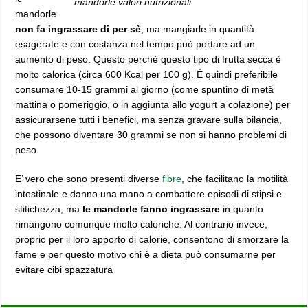
mandorle valori nutrizionali
mandorle
non fa ingrassare di per sè
, ma mangiarle in quantità
esagerate e con costanza nel tempo può portare ad un
aumento di peso. Questo perchè questo tipo di frutta secca è
molto calorica (circa 600 Kcal per 100 g). È quindi preferibile
consumare 10-15 grammi al giorno (come spuntino di metà
mattina o pomeriggio, o in aggiunta allo yogurt a colazione) per
assicurarsene tutti i benefici, ma senza gravare sulla bilancia,
che possono diventare 30 grammi se non si hanno problemi di
peso.
E’ vero che sono presenti diverse
fibre
, che facilitano la motilità
intestinale e danno una mano a combattere episodi di stipsi e
stitichezza, ma
le mandorle fanno ingrassare
in quanto
rimangono comunque molto caloriche. Al contrario invece,
proprio per il loro apporto di calorie, consentono di smorzare la
fame e per questo motivo chi è a dieta può consumarne per
evitare cibi spazzatura