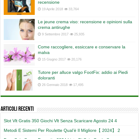
recensione
19 Aprile 2018
33,764
Le jeune crema viso: recensione e opinioni sulla
crema antirughe
9 Settembre 2017
25,935
Come raccogliere, essiccare e conservare la
malva
15 Giugno 2017
20,176
Tutore per alluce valgo FootFix: addio ai Piedi
doloranti
26 Gennaio 2018
17,495
Articoli recenti
Slot Vlt Gratis 350 Giochi Vlt Senza Scaricare Agosto 24 4
Metodi E Sistemi Per Roulette Qual’è Il Migliore【 2024】 2