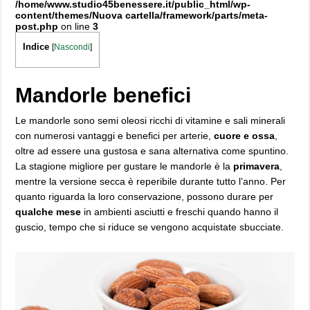
/home/www.studio45benessere.it/public_html/wp-
content/themes/Nuova cartella/framework/parts/meta-
post.php
on line
3
Indice
[
Nascondi
]
Mandorle benefici
Le mandorle sono semi oleosi ricchi di vitamine e sali minerali
con numerosi vantaggi e benefici per arterie,
cuore e ossa
,
oltre ad essere una gustosa e sana alternativa come spuntino.
La stagione migliore per gustare le mandorle è la
primavera
,
mentre la versione secca è reperibile durante tutto l’anno. Per
quanto riguarda la loro conservazione, possono durare per
qualche mese
in ambienti asciutti e freschi quando hanno il
guscio, tempo che si riduce se vengono acquistate sbucciate.