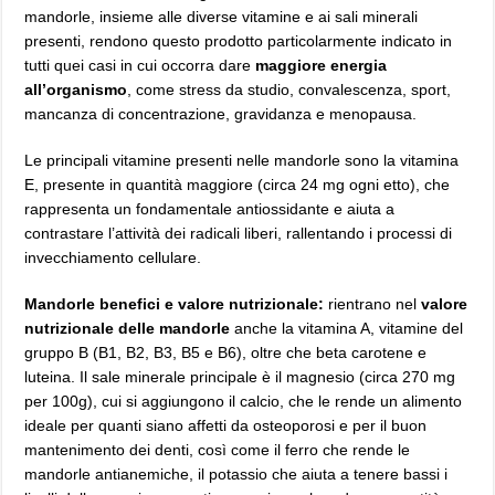
mandorle, insieme alle diverse vitamine e ai sali minerali
presenti, rendono questo prodotto particolarmente indicato in
tutti quei casi in cui occorra dare
maggiore energia
all’organismo
, come stress da studio, convalescenza, sport,
mancanza di concentrazione, gravidanza e menopausa.
Le principali vitamine presenti nelle mandorle sono la vitamina
E, presente in quantità maggiore (circa 24 mg ogni etto), che
rappresenta un fondamentale antiossidante e aiuta a
contrastare l’attività dei radicali liberi, rallentando i processi di
invecchiamento cellulare.
Mandorle benefici e valore nutrizionale:
rientrano nel
valore
nutrizionale delle mandorle
anche la vitamina A, vitamine del
gruppo B (B1, B2, B3, B5 e B6), oltre che beta carotene e
luteina. Il sale minerale principale è il magnesio (circa 270 mg
per 100g), cui si aggiungono il calcio, che le rende un alimento
ideale per quanti siano affetti da osteoporosi e per il buon
mantenimento dei denti, così come il ferro che rende le
mandorle antianemiche, il potassio che aiuta a tenere bassi i