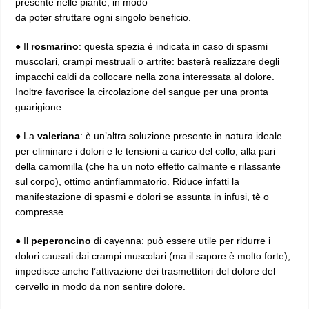
presente nelle piante, in modo
da poter sfruttare ogni singolo beneficio.
● Il
rosmarino
: questa spezia è indicata in caso di spasmi
muscolari, crampi mestruali o artrite: basterà realizzare degli
impacchi caldi da collocare nella zona interessata al dolore.
Inoltre favorisce la circolazione del sangue per una pronta
guarigione.
● La
valeriana
: è un’altra soluzione presente in natura ideale
per eliminare i dolori e le tensioni a carico del collo, alla pari
della camomilla (che ha un noto effetto calmante e rilassante
sul corpo), ottimo antinfiammatorio. Riduce infatti la
manifestazione di spasmi e dolori se assunta in infusi, tè o
compresse.
● Il
peperoncino
di cayenna: può essere utile per ridurre i
dolori causati dai crampi muscolari (ma il sapore è molto forte),
impedisce anche l’attivazione dei trasmettitori del dolore del
cervello in modo da non sentire dolore.