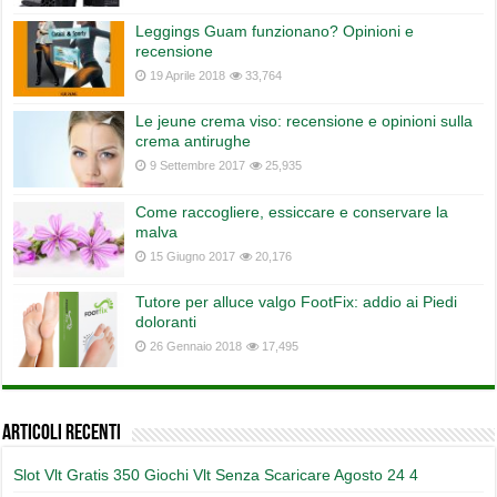
Leggings Guam funzionano? Opinioni e
recensione
19 Aprile 2018
33,764
Le jeune crema viso: recensione e opinioni sulla
crema antirughe
9 Settembre 2017
25,935
Come raccogliere, essiccare e conservare la
malva
15 Giugno 2017
20,176
Tutore per alluce valgo FootFix: addio ai Piedi
doloranti
26 Gennaio 2018
17,495
Articoli recenti
Slot Vlt Gratis 350 Giochi Vlt Senza Scaricare Agosto 24 4