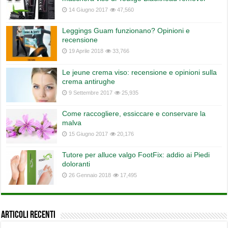
14 Giugno 2017
47,560
Leggings Guam funzionano? Opinioni e
recensione
19 Aprile 2018
33,766
Le jeune crema viso: recensione e opinioni sulla
crema antirughe
9 Settembre 2017
25,935
Come raccogliere, essiccare e conservare la
malva
15 Giugno 2017
20,176
Tutore per alluce valgo FootFix: addio ai Piedi
doloranti
26 Gennaio 2018
17,495
Articoli recenti