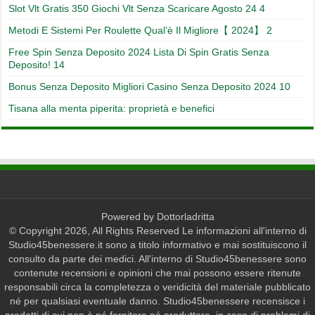
Slot Vlt Gratis 350 Giochi Vlt Senza Scaricare Agosto 24 4
Metodi E Sistemi Per Roulette Qual’è Il Migliore【 2024】 2
Free Spin Senza Deposito 2024 Lista Di Spin Gratis Senza
Deposito! 14
Bonus Senza Deposito Migliori Casino Senza Deposito 2024 10
Tisana alla menta piperita: proprietà e benefici
Powered by
Dottorladritta
© Copyright 2026, All Rights Reserved Le informazioni all'interno di
Studio45benessere.it sono a titolo informativo e mai sostituiscono il
consulto da parte dei medici. All'interno di Studio45benessere sono
contenute recensioni e opinioni che mai possono essere ritenute
responsabili circa la completezza o veridicità del materiale pubblicato
né per qualsiasi eventuale danno. Studio45benessere recensisce i