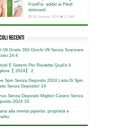
FootFix: addio ai Piedi
doloranti
26 Gennaio 2018
17,495
coli recenti
t Vlt Gratis 350 Giochi Vlt Senza Scaricare
osto 24 4
odi E Sistemi Per Roulette Qual’è Il
gliore【 2024】 2
ee Spin Senza Deposito 2024 Lista Di Spin
atis Senza Deposito! 14
nus Senza Deposito Migliori Casino Senza
posito 2024 10
ana alla menta piperita: proprietà e
efici