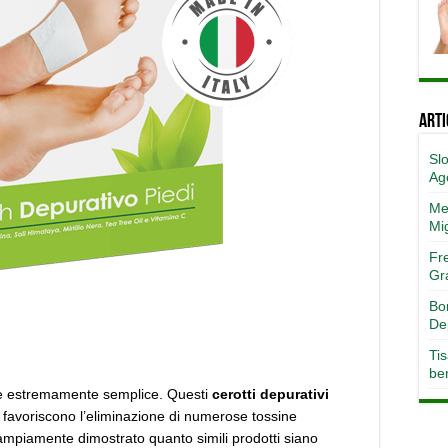
Arti
Slo
Ag
Met
Mi
Fr
Gr
Bo
De
Tis
ben
 estremamente semplice. Questi
cerotti depurativi
e favoriscono l’eliminazione di numerose tossine
o ampiamente dimostrato quanto simili prodotti siano