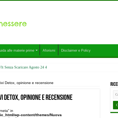
uida alle materie prime
Aforismi
Disclaimer e Policy
Vlt Senza Scaricare Agosto 24 4
ivi Detox, opinione e recensione
Rice
i Detox, opinione e recensione
meta" in
lic_html/wp-content/themes/Nuova