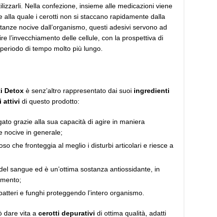
utilizzarli. Nella confezione, insieme alle medicazioni viene
ie alla quale i cerotti non si staccano rapidamente dalla
stanze nocive dall’organismo, questi adesivi servono ad
ire l’invecchiamento delle cellule, con la prospettiva di
 periodo di tempo molto più lungo.
ti Detox
è senz’altro rappresentato dai suoi
ingredienti
 attivi
di questo prodotto:
gato grazie alla sua capacità di agire in maniera
e nocive in generale;
o che fronteggia al meglio i disturbi articolari e riesce a
 del sangue ed è un’ottima sostanza antiossidante, in
amento;
batteri e funghi proteggendo l’intero organismo.
ò dare vita a
cerotti depurativi
di ottima qualità, adatti