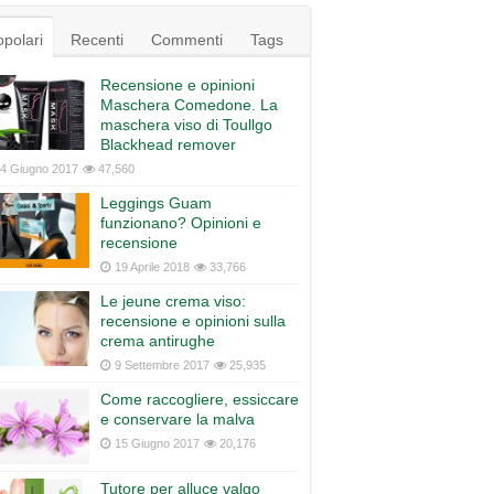
polari
Recenti
Commenti
Tags
Recensione e opinioni
Maschera Comedone. La
maschera viso di Toullgo
Blackhead remover
4 Giugno 2017
47,560
Leggings Guam
funzionano? Opinioni e
recensione
19 Aprile 2018
33,766
Le jeune crema viso:
recensione e opinioni sulla
crema antirughe
9 Settembre 2017
25,935
Come raccogliere, essiccare
e conservare la malva
15 Giugno 2017
20,176
Tutore per alluce valgo