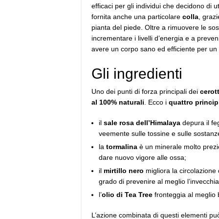
efficaci per gli individui che decidono di 
fornita anche una particolare
colla
, graz
pianta del piede. Oltre a rimuovere le so
incrementare i livelli d’energia e a preven
avere un corpo sano ed efficiente per un
Gli ingredienti
Uno dei punti di forza principali dei
cerot
al 100% naturali
. Ecco i
quattro principi
il
sale rosa dell’Himalaya
depura il fe
veemente sulle tossine e sulle sostanz
la
tormalina
è un minerale molto prezios
dare nuovo vigore alle ossa;
il
mirtillo nero
migliora la circolazione
grado di prevenire al meglio l’invecchi
l’
olio di Tea Tree
fronteggia al meglio 
L’azione combinata di questi elementi pu