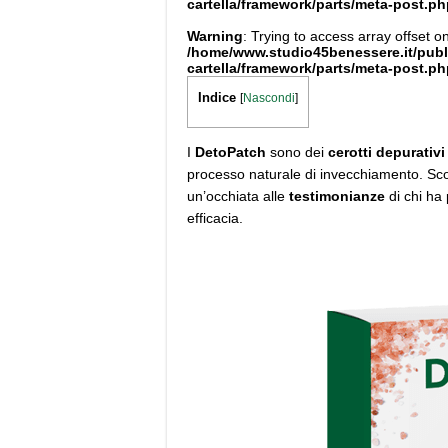
cartella/framework/parts/meta-post.ph
Warning
: Trying to access array offset on
/home/www.studio45benessere.it/pub
cartella/framework/parts/meta-post.ph
Indice
[
Nascondi
]
I
DetoPatch
sono dei
cerotti depurativi
processo naturale di invecchiamento. Sc
un’occhiata alle
testimonianze
di chi ha 
efficacia.