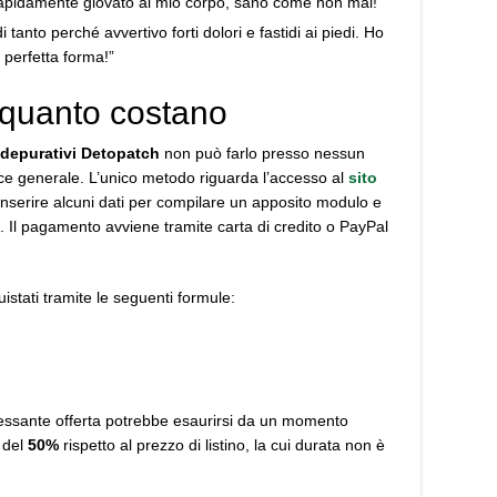
a rapidamente giovato al mio corpo, sano come non mai!”
tanto perché avvertivo forti dolori e fastidi ai piedi. Ho
n perfetta forma!”
 quanto costano
i depurativi Detopatch
non può farlo presso nessun
ce generale. L’unico metodo riguarda l’accesso al
sito
 inserire alcuni dati per compilare un apposito modulo e
e. Il pagamento avviene tramite carta di credito o PayPal
stati tramite le seguenti formule:
eressante offerta potrebbe esaurirsi da un momento
o del
50%
rispetto al prezzo di listino, la cui durata non è