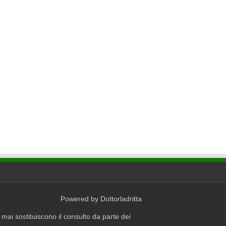
Powered by
Dottorladritta
mai sostituiscono il consulto da parte dei