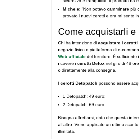
sicurezza e tranquillità. Il prodotto h
Michele
: “Non potevo camminare più di 
provato i nuovi cerotti e ora mi sento i
Come acquistarli e
Chi ha intenzione di
acquistare i cerott
negozio fisico o piattaforma di e-commer
Web ufficiale
del fornitore. È sufficiente
ricevere i
cerotti Detox
nel giro di 48 or
o direttamente alla consegna.
I
cerotti Detopatch
possono essere acqui
1 Detopatch: 49 euro;
2 Detopatch: 69 euro.
Bisogna affrettarsi, dato che questa int
all’altro. Viene applicato un ottimo scont
illimitata.