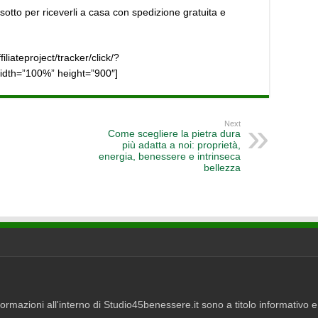
sotto per riceverli a casa con spedizione gratuita e
filiateproject/tracker/click/?
dth=”100%” height=”900″]
Next
Come scegliere la pietra dura
più adatta a noi: proprietà,
energia, benessere e intrinseca
bellezza
rmazioni all'interno di Studio45benessere.it sono a titolo informativo e 