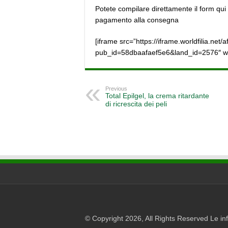
Potete compilare direttamente il form qui 
pagamento alla consegna
[iframe src=”https://iframe.worldfilia.net/af
pub_id=58dbaafaef5e6&land_id=2576″ wi
Previous
Total Epilgel, la crema ritardante
di ricrescita dei peli
© Copyright 2026, All Rights Reserved Le info