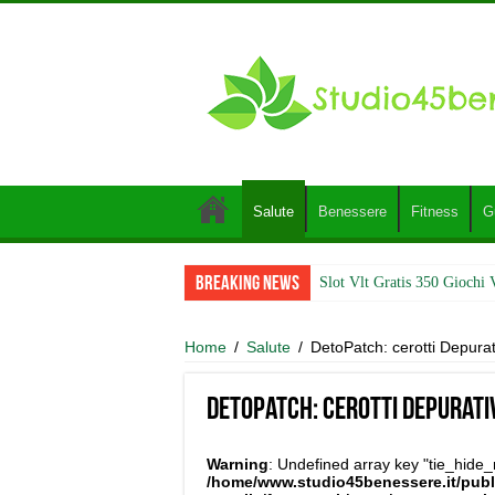
Salute
Benessere
Fitness
G
Breaking News
Slot Vlt Gratis 350 Giochi 
Home
/
Salute
/
DetoPatch: cerotti Depurat
DetoPatch: cerotti Depurativ
Warning
: Undefined array key "tie_hide_
/home/www.studio45benessere.it/pub