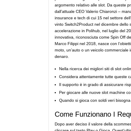
argomento relativo alle slot. Da queste 
dall’attuale CEO Valerio Chiaronzi – mana
insurance e tech di cui 15 nel settore de
vinto Switch2Product nel dicembre dello s
accelerazione in Polihub, nel luglio del 202
innovativa, riconosciuta come Spin Off de
Marco Filippi nel 2018, nasce con l’obiett
moto, un’auto o un veicolo commerciale i
denaro.
Nella ricerca dei migliori siti di slot onl
Considera attentamente tutte queste car
Il supporto è in grado di assicurare ris
Per giocare alle nuove slot machine con
Quando si gioca con soldi veri bisogna
Come Funzionano I Requ
Dopo aver deciso il valore della scommess
cliccare sul tasto Play o Gioca. Quest’ulti