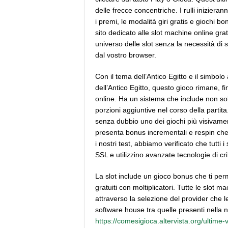
delle frecce concentriche. I rulli inizierann
i premi, le modalità giri gratis e giochi bo
sito dedicato alle slot machine online gra
universo delle slot senza la necessità di
dal vostro browser.
Con il tema dell’Antico Egitto e il simbolo
dell’Antico Egitto, questo gioco rimane, fi
online. Ha un sistema che include non sol
porzioni aggiuntive nel corso della parti
senza dubbio uno dei giochi più visivamen
presenta bonus incrementali e respin che
i nostri test, abbiamo verificato che tutti 
SSL e utilizzino avanzate tecnologie di crit
La slot include un gioco bonus che ti per
gratuiti con moltiplicatori. Tutte le slot 
attraverso la selezione del provider che l
software house tra quelle presenti nella n
https://comesigioca.altervista.org/ultime-