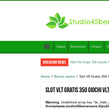
Salute
Benessere
Fitness
G
Breaking News
Slot Vlt Gratis 350 Giochi 
Home
/
Bonus casino
/
Slot Vlt Gratis 350
Slot Vlt Gratis 350 Giochi V
Warning
: Undefined array key "tie_hide_
/home/www.studio45benessere.it/pub