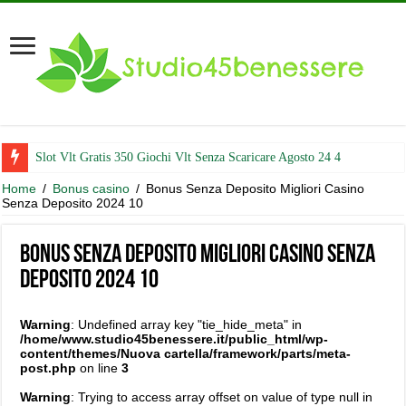
Slot Vlt Gratis 350 Giochi Vlt Senza Scaricare Agosto 24 4
Home
/
Bonus casino
/
Bonus Senza Deposito Migliori Casino
Senza Deposito 2024 10
Bonus Senza Deposito Migliori Casino Senza
Deposito 2024 10
Warning
: Undefined array key "tie_hide_meta" in
/home/www.studio45benessere.it/public_html/wp-
content/themes/Nuova cartella/framework/parts/meta-
post.php
on line
3
Warning
: Trying to access array offset on value of type null in