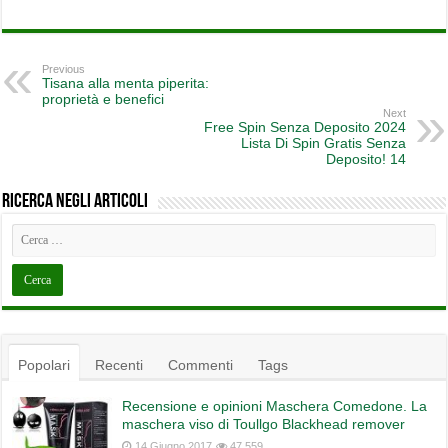
Previous
Tisana alla menta piperita:
proprietà e benefici
Next
Free Spin Senza Deposito 2024
Lista Di Spin Gratis Senza
Deposito! 14
Ricerca negli articoli
Popolari
Recenti
Commenti
Tags
Recensione e opinioni Maschera Comedone. La
maschera viso di Toullgo Blackhead remover
14 Giugno 2017
47,559