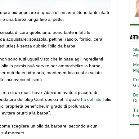
pre più popolare in questi ultimi anni. Sono tanti infatti
r
o una barba lunga fino al petto.
ssita di cura quotidiana. Sono tante infatti le
Arti
da acquistare: spazzola, pettine, rasoio, forbici, cera,
ed utile) è senza dubbio l’olio da barba.
Slo
Ag
n sono tutti uguali visto che in base agli ingredienti
Met
L’olio in primis può servire per ammorbidire la barba,
Mi
er nutrirla ed idratarla, mantenendola così in salute
ri inconvenienti simili.
Fr
Gr
o, ma di un must-have. Abbiamo avuto il piacere di
Bo
ondatore del blog Contropelo.net, il quale
ha definito
l’olio
De
ci proprietà benefiche, in grado di profumare,
Tis
evitare pruriti alla barba”.
ben
 come scegliere un olio da barbare, secondo alcuni
ri sul mercato.