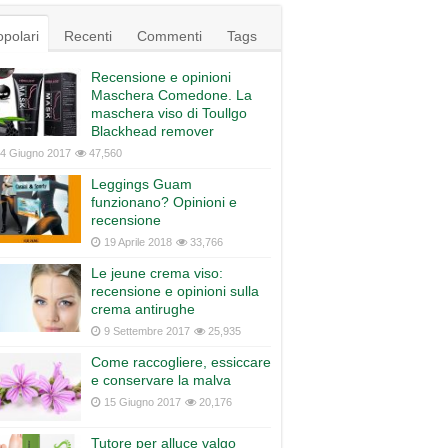
polari
Recenti
Commenti
Tags
Recensione e opinioni
Maschera Comedone. La
maschera viso di Toullgo
Blackhead remover
4 Giugno 2017
47,560
Leggings Guam
funzionano? Opinioni e
recensione
19 Aprile 2018
33,766
Le jeune crema viso:
recensione e opinioni sulla
crema antirughe
9 Settembre 2017
25,935
Come raccogliere, essiccare
e conservare la malva
15 Giugno 2017
20,176
Tutore per alluce valgo