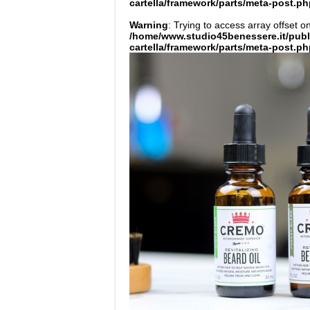
cartella/framework/parts/meta-post.ph
Warning
: Trying to access array offset on
/home/www.studio45benessere.it/pub
cartella/framework/parts/meta-post.ph