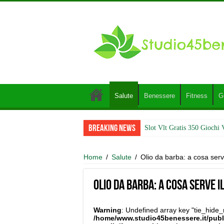
Salute
Benessere
Fitness
G
Breaking News
Slot Vlt Gratis 350 Giochi 
Home
/
Salute
/
Olio da barba: a cosa serve
Olio da barba: a cosa serve i
Warning
: Undefined array key "tie_hide_
/home/www.studio45benessere.it/pub