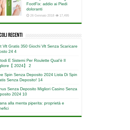
FootFix: addio ai Piedi
doloranti
26 Gennaio 2018
17,495
coli recenti
t Vlt Gratis 350 Giochi Vlt Senza Scaricare
osto 24 4
odi E Sistemi Per Roulette Qual’è Il
gliore【 2024】 2
ee Spin Senza Deposito 2024 Lista Di Spin
atis Senza Deposito! 14
nus Senza Deposito Migliori Casino Senza
posito 2024 10
ana alla menta piperita: proprietà e
efici