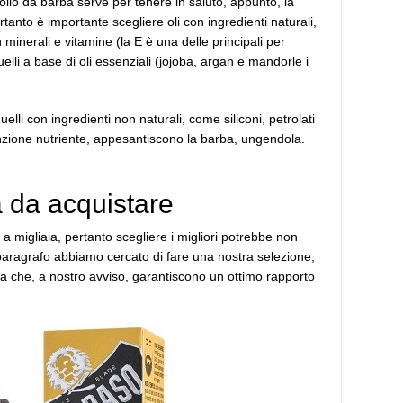
olio da barba serve per tenere in saluto, appunto, la
nto è importante scegliere oli con ingredienti naturali,
minerali e vitamine (la E è una delle principali per
uelli a base di oli essenziali (jojoba, argan e mandorle i
uelli con ingredienti non naturali, come siliconi, petrolati
nzione nutriente, appesantiscono la barba, ungendola.
a da acquistare
migliaia, pertanto scegliere i migliori potrebbe non
o paragrafo abbiamo cercato di fare una nostra selezione,
 che, a nostro avviso, garantiscono un ottimo rapporto