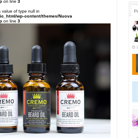
p
on line
3
 value of type null in
Po
lic_html/wp-content/themes/Nuova
p
on line
3
1