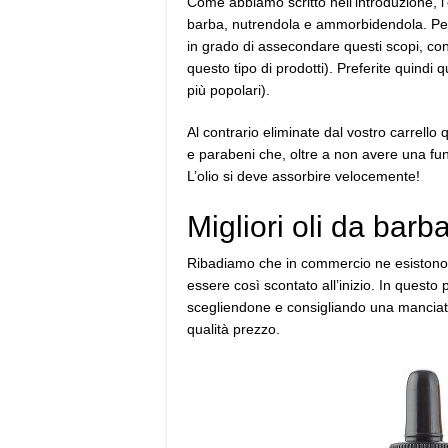
Come abbiamo scritto nell’introduzione, l’
barba, nutrendola e ammorbidendola. Perta
in grado di assecondare questi scopi, con 
questo tipo di prodotti). Preferite quindi q
più popolari).
Al contrario eliminate dal vostro carrello q
e parabeni che, oltre a non avere una fu
L’olio si deve assorbire velocemente!
Migliori oli da barb
Ribadiamo che in commercio ne esistono a 
essere così scontato all’inizio. In quest
scegliendone e consigliando una manciata
qualità prezzo.