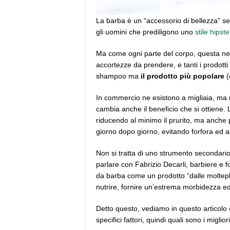
La barba è un “accessorio di bellezza” sem
gli uomini che prediligono uno
stile hipste
Ma come ogni parte del corpo, questa nece
accortezze da prendere, e tanti i prodotti 
shampoo ma
il prodotto più popolare
(
In commercio ne esistono a migliaia, ma no
cambia anche il beneficio che si ottiene. 
riducendo al minimo il prurito, ma anche p
giorno dopo giorno, evitando forfora ed alt
Non si tratta di uno strumento secondari
parlare con Fabrizio Decarli, barbiere e f
da barba come un prodotto “dalle moltepli
nutrire, fornire un’estrema morbidezza ed 
Detto questo, vediamo in questo articolo
specifici fattori, quindi quali sono i miglio